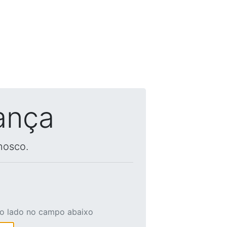
ança
nosco.
ao lado no campo abaixo