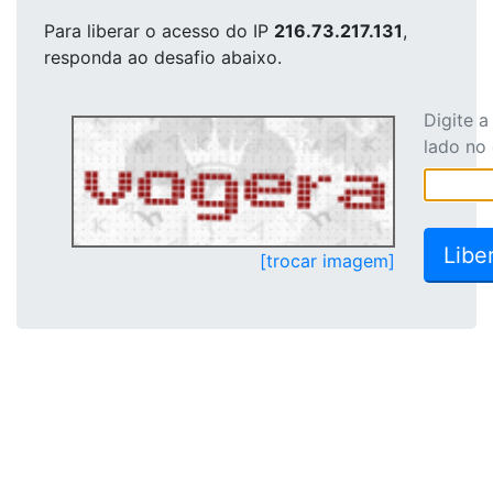
Para liberar o acesso
do IP
216.73.217.131
,
responda ao desafio abaixo.
Digite 
lado no
[trocar imagem]