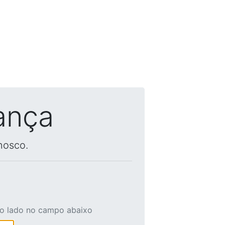
ança
nosco.
ao lado no campo abaixo