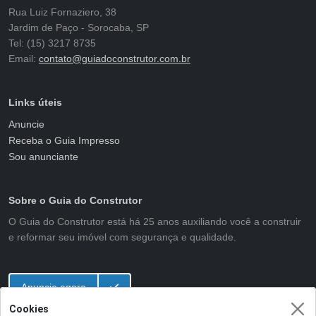
Rua Luiz Fornaziero, 38
Jardim de Paço - Sorocaba, SP
Tel: (15) 3217 8735
Email:
contato@guiadoconstrutor.com.br
Links úteis
Anuncie
Receba o Guia Impresso
Sou anunciante
Sobre o Guia do Construtor
O Guia do Construtor está há 25 anos auxiliando você a construir
e reformar seu imóvel com segurança e qualidade.
Anuncie agora
Cookies