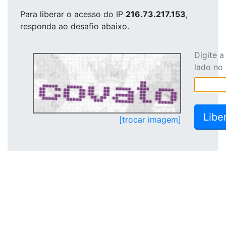
Para liberar o acesso
do IP
216.73.217.153
,
responda ao desafio abaixo.
Digite 
lado no
[trocar imagem]