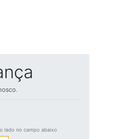
ança
nosco.
ao lado no campo abaixo