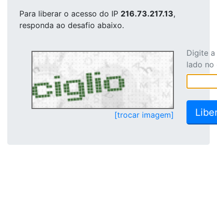
Para liberar o acesso
do IP
216.73.217.13
,
responda ao desafio abaixo.
Digite 
lado no
[trocar imagem]