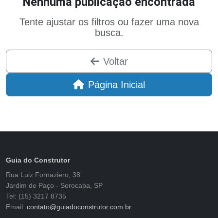
Nenhuma publicação encontrada
Tente ajustar os filtros ou fazer uma nova
busca.
Voltar
Página Inicial
Guia do Construtor
Rua Luiz Fornaziero, 38
Jardim de Paço - Sorocaba, SP
Tel: (15) 3217 8735
Email:
contato@guiadoconstrutor.com.br