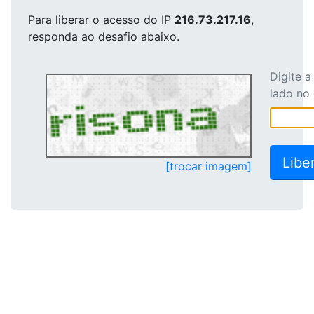
Para liberar o acesso
do IP
216.73.217.16
,
responda ao desafio abaixo.
Digite 
lado no
[trocar imagem]