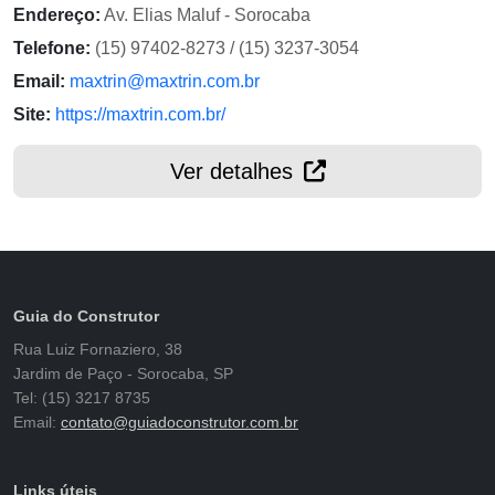
Endereço:
Av. Elias Maluf - Sorocaba
Telefone:
(15) 97402-8273 / (15) 3237-3054
Email:
maxtrin@maxtrin.com.br
Site:
https://maxtrin.com.br/
Ver detalhes
Guia do Construtor
Rua Luiz Fornaziero, 38
Jardim de Paço - Sorocaba, SP
Tel: (15) 3217 8735
Email:
contato@guiadoconstrutor.com.br
Links úteis