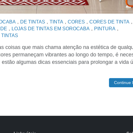
,
,
,
,
ROCABA
DE TINTAS
TINTA
CORES
CORES DE TINTA
,
,
,
EDE
LOJAS DE TINTAS EM SOROCABA
PINTURA
,
TINTAS
as coisas que mais chama atenção na estética de qualq
cores permaneçam vibrantes ao longo do tempo, é nece
 estão algumas dicas essenciais para prolongar a vida út
Continue 