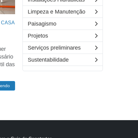
Limpeza e Manutenção
,
CASA
Paisagismo
Projetos
Serviços preliminares
uer
ssário
Sustentabilidade
il das
lendo