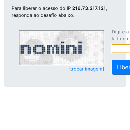
Para liberar o acesso
do IP
216.73.217.121
,
responda ao desafio abaixo.
Digite 
lado no
[trocar imagem]