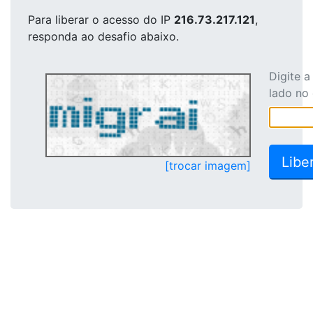
Para liberar o acesso
do IP
216.73.217.121
,
responda ao desafio abaixo.
Digite 
lado no
[trocar imagem]