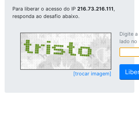
Para liberar o acesso
do IP
216.73.216.111
,
responda ao desafio abaixo.
Digite 
lado no
[trocar imagem]