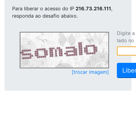
Para liberar o acesso
do IP
216.73.216.111
,
responda ao desafio abaixo.
Digite 
lado no
[trocar imagem]