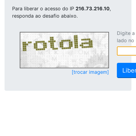
Para liberar o acesso
do IP
216.73.216.10
,
responda ao desafio abaixo.
Digite 
lado no
[trocar imagem]