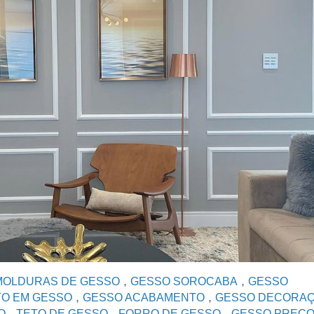
,
,
MOLDURAS DE GESSO
GESSO SOROCABA
GESSO
,
,
O EM GESSO
GESSO ACABAMENTO
GESSO DECORA
,
,
,
O
TETO DE GESSO
FORRO DE GESSO
GESSO PREÇ