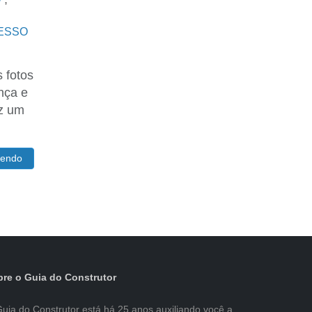
GESSO
s fotos
nça e
az um
lendo
re o Guia do Construtor
uia do Construtor está há 25 anos auxiliando você a