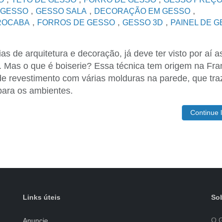
,
,
,
 GESSO
GESSO SALA
DECORAÇÃO EM GESSO
,
,
,
ROCABA
FORROS DE GESSO
GESSO 3D
PAINEL DE 
s de arquitetura e decoração, já deve ter visto por aí a
 Mas o que é boiserie? Essa técnica tem origem na Fra
 de revestimento com várias molduras na parede, que tr
 para os ambientes.
Continue 
Links úteis
Sob
O G
Anuncie