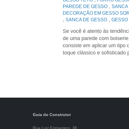
,
PAREDE DE GESSO
SANCA
DECORAÇÃO EM GESSO SO
,
,
SANCA DE GESSO
GESSO
Se você é atento às tendência
de uma parede com boiserie.
consiste em aplicar um tipo
toque clássico e sofisticado
Guia do Construtor
Rua Luiz Fornaziero, 38