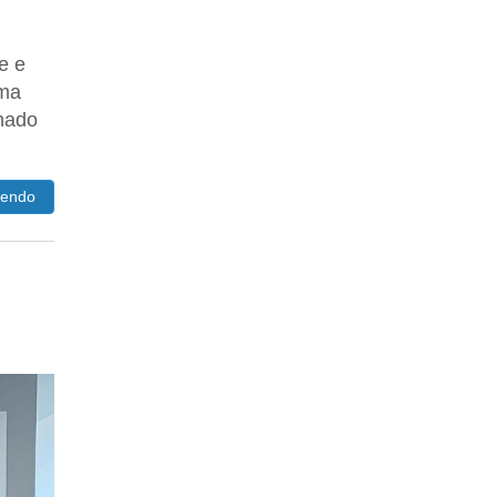
e e
rma
inado
lendo