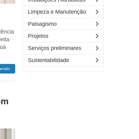
Limpeza e Manutenção
Paisagismo
dência
Projetos
eita
boá
Serviços preliminares
Sustentabilidade
lendo
om