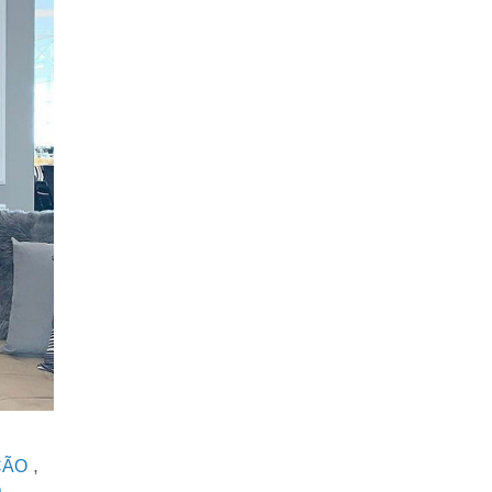
,
ÇÃO
,
O