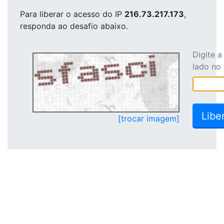
Para liberar o acesso
do IP
216.73.217.173
,
responda ao desafio abaixo.
Digite 
lado no
[trocar imagem]