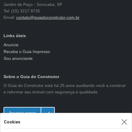
Jardim de Paço - Sorocaba, SP
Tel: (15) 3217 8735
Email:
contato@guiadoconstrutor.com.br
Links úteis
Anuncie
Receba o Guia Impresso
Sou anunciante
Sobre o Guia do Construtor
O Guia do Construtor está há 25 anos auxiliando você a construir
e reformar seu imóvel com segurança e qualidade.
Anuncie agora
Cookies